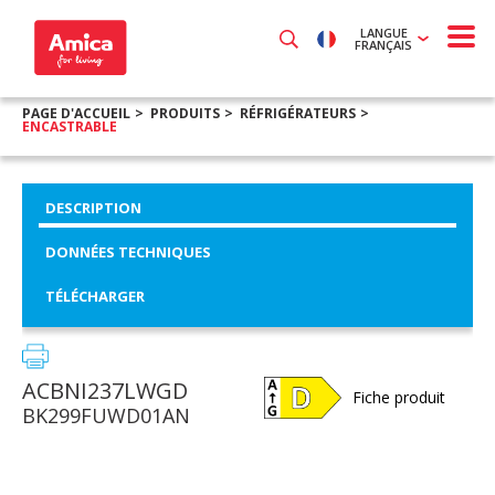
LANGUE
FRANÇAIS
PAGE D'ACCUEIL
PRODUITS
RÉFRIGÉRATEURS
ENCASTRABLE
DESCRIPTION
DONNÉES TECHNIQUES
TÉLÉCHARGER
ACBNI237LWGD
Fiche produit
BK299FUWD01AN