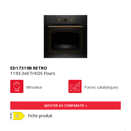
ED17319B RETRO
1193.3eETrKDS Fours
Minuteur
Parois catalytiques
AJOUTER AU COMPARATIF +
Fiche produit