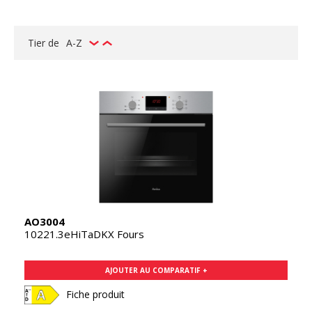
Tier de
A-Z
AO3004
10221.3eHiTaDKX Fours
AJOUTER AU COMPARATIF +
Fiche produit