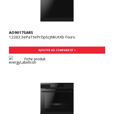
AO9017SARS
12263.3ePaTtePrDpScJNkUtXb Fours
AJOUTER AU COMPARATIF +
Fiche produit