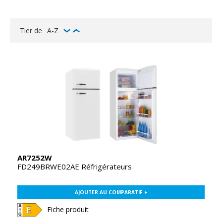
Tier de
A-Z
AR7252W
FD249BRWE02AE Réfrigérateurs
AJOUTER AU COMPARATIF +
Fiche produit