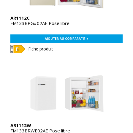
AR1112C
FM133BRG#02AE Pose libre
AJOUTER AU COMPARATIF +
Fiche produit
AR1112W
FM133BRWE02AE Pose libre