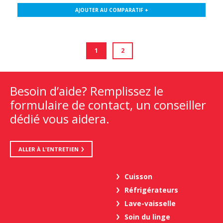
AJOUTER AU COMPARATIF +
1
2
Besoin d’aide? Remplissez le
formulaire de contact, un conseiller
dédié vous aidera.
ALLER À L'ENTRETIEN
Cuisson
Réfrigérateurs
Lave-vaisselle
Soin du linge