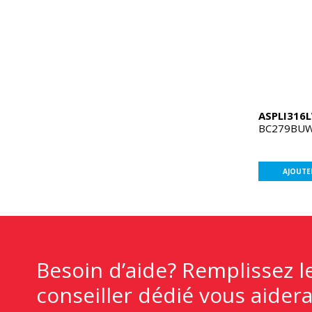
ASPLI316
BC279BUW
AJOUTE
Besoin d’aide? Remplissez l
conseiller dédié vous aidera