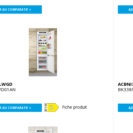
R AU COMPARATIF +
AJ
7LWGD
ACBNI
WD01AN
BK338
Fiche produit
R AU COMPARATIF +
AJ