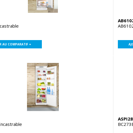
AB610
castrable
AB6102
R AU COMPARATIF +
AJ
ASPI2
ncastrable
BC273