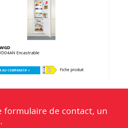
LWGD
D04AN Encastrable
Fiche produit
R AU COMPARATIF +
e formulaire de contact, un
.