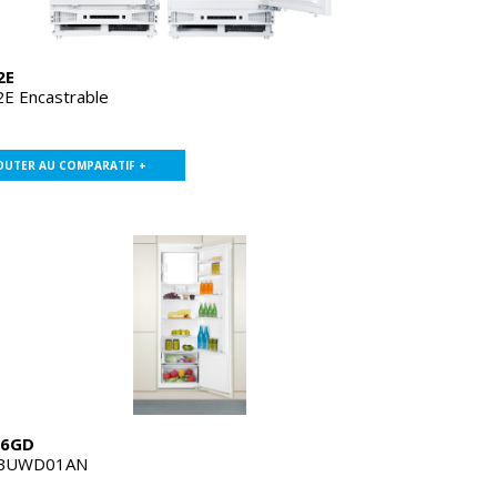
2E
E Encastrable
OUTER AU COMPARATIF +
86GD
BUWD01AN