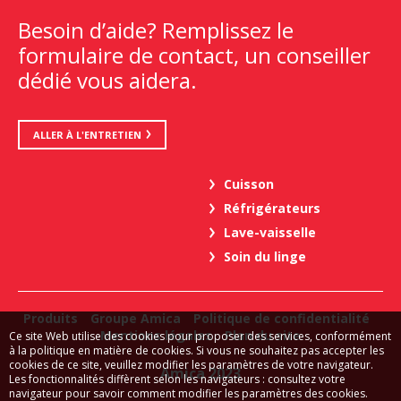
Besoin d’aide? Remplissez le
formulaire de contact, un conseiller
dédié vous aidera.
ALLER À L'ENTRETIEN
Cuisson
Réfrigérateurs
Lave-vaisselle
Soin du linge
Produits
Groupe Amica
Politique de confidentialité
Mentions légales
Plan du site
Ce site Web utilise des cookies pour proposer des services, conformément
à la politique en matière de cookies. Si vous ne souhaitez pas accepter les
cookies de ce site, veuillez modifier les paramètres de votre navigateur.
Amica 2023
Les fonctionnalités diffèrent selon les navigateurs : consultez votre
navigateur pour savoir comment modifier les paramètres des cookies.